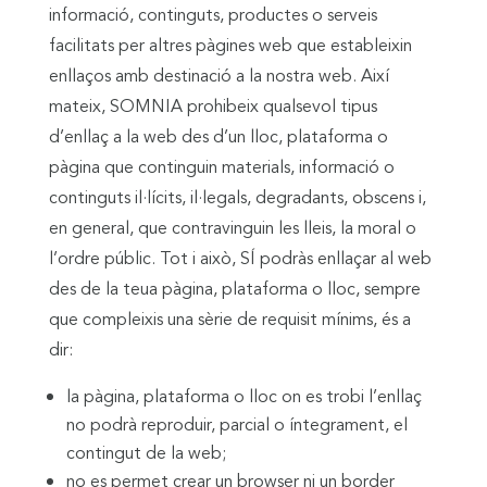
informació, continguts, productes o serveis
facilitats per altres pàgines web que estableixin
enllaços amb destinació a la nostra web. Així
mateix, SOMNIA prohibeix qualsevol tipus
d’enllaç a la web des d’un lloc, plataforma o
pàgina que continguin materials, informació o
continguts il·lícits, il·legals, degradants, obscens i,
en general, que contravinguin les lleis, la moral o
l’ordre públic. Tot i això, SÍ podràs enllaçar al web
des de la teua pàgina, plataforma o lloc, sempre
que compleixis una sèrie de requisit mínims, és a
dir:
la pàgina, plataforma o lloc on es trobi l’enllaç
no podrà reproduir, parcial o íntegrament, el
contingut de la web;
no es permet crear un browser ni un border