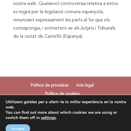
nostra web. Qualsevol controvèrsia relativa a estos
es regirà per la legislació comuna espanyola,
renunciant expressament les parts al fur que els
correspongui, i sotmetent-se als Jutjats i Tribunals
de la ciutat de Castelló (Espanya).
Política de privadesa
Avís legal
Política de cookies
Utilitzem galetes per a oferir-te la millor experiència en la nostra
web.
You can find out more about which cookies we are using or
switch them off in
settings
.
© Somnia | Todos los derechos reservados |
Desarrollo
M'encisa Comunicació
Accepta