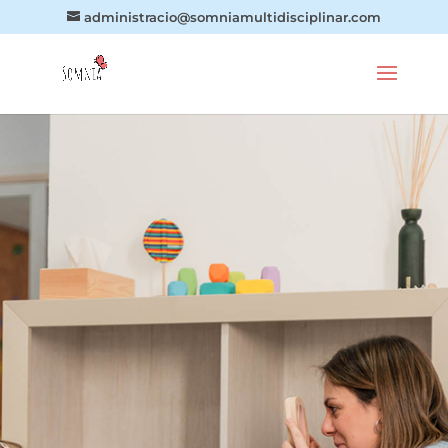
administracio@somniamultidisciplinar.com