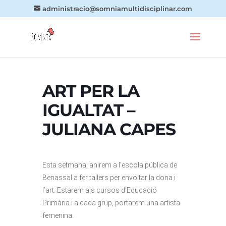
administracio@somniamultidisciplinar.com
ART PER LA
IGUALTAT –
JULIANA CAPES
Esta setmana, anirem a l’escola pública de
Benassal a fer tallers per envoltar la dona i
l’art. Estarem als cursos d’Educació
Primària i a cada grup, portarem una artista
femenina.