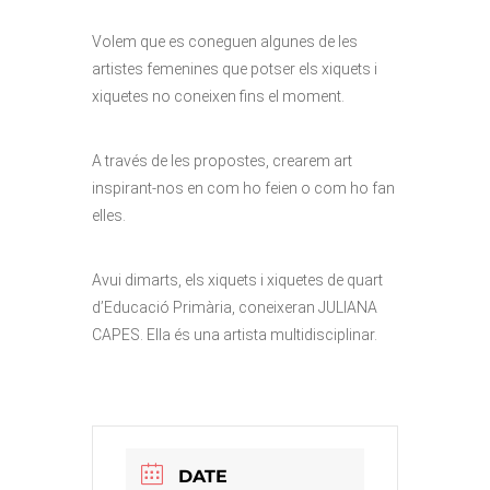
Volem que es coneguen algunes de les
artistes femenines que potser els xiquets i
xiquetes no coneixen fins el moment.
A través de les propostes, crearem art
inspirant-nos en com ho feien o com ho fan
elles.
Avui dimarts, els xiquets i xiquetes de quart
d’Educació Primària, coneixeran JULIANA
CAPES. Ella és una artista multidisciplinar.
DATE