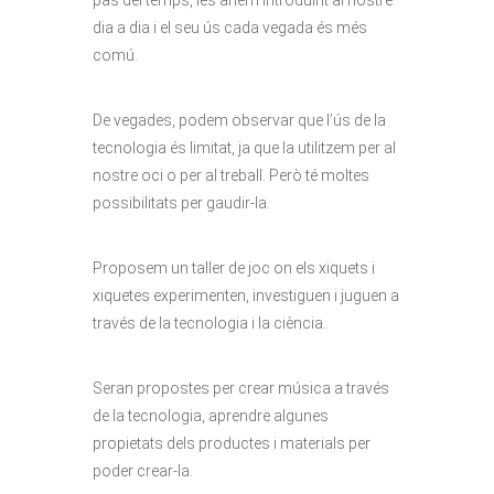
pas del temps, les anem introduint al nostre
dia a dia i el seu ús cada vegada és més
comú.
De vegades, podem observar que l’ús de la
tecnologia és limitat, ja que la utilitzem per al
nostre oci o per al treball. Però té moltes
possibilitats per gaudir-la.
Proposem un taller de joc on els xiquets i
xiquetes experimenten, investiguen i juguen a
través de la tecnologia i la ciència.
Seran propostes per crear música a través
de la tecnologia, aprendre algunes
propietats dels productes i materials per
poder crear-la.