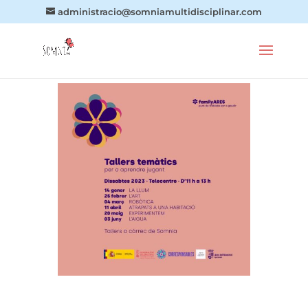
administracio@somniamultidisciplinar.com