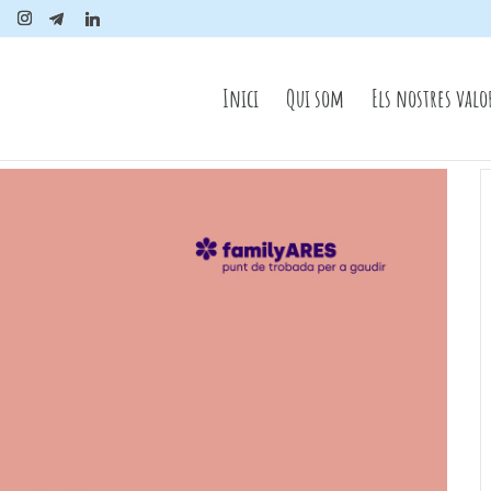
m
Inici
Qui som
Els nostres valo