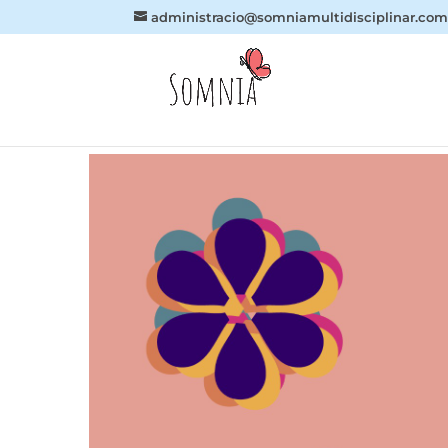
administracio@somniamultidisciplinar.co