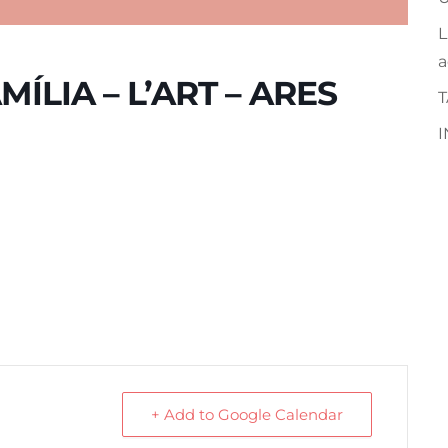
L
a
ÍLIA – L’ART – ARES
I
+ Add to Google Calendar